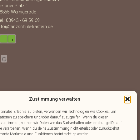
eltauer Platz 1
8855 Wernigerode
el.: 03943 - 69 59 69
nfo@tanzschule-kastern.de
−
+
Zustimmung verwalten
ptimales Erlebnis zu bieten, verwenden wir Technologien wie Cookies, um
ationen zu speichern und/oder darauf zuzugreifen. Wenn du diesen
OpenStreetMap
Lösung von Dr. DSGVO
 zustimmst, können wir Daten wie das Surfverhalten oder eindeutige IDs auf
©
contributors.
·
te verarbeiten. Wenn du deine Zustimmung nicht erteilst oder zurückziehst,
mmte Merkmale und Funktionen beeinträchtigt werden.