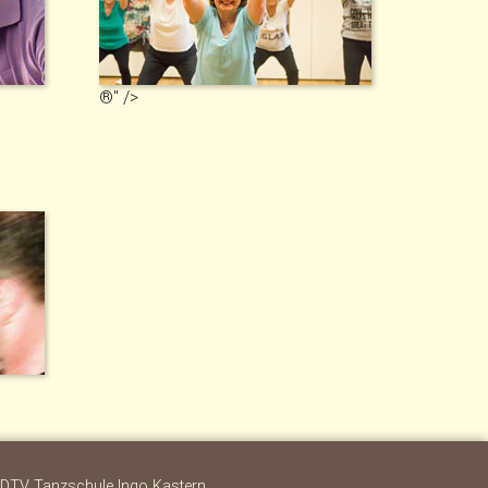
®" />
DTV Tanzschule Ingo Kastern