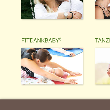
®
FITDANKBABY
TANZ