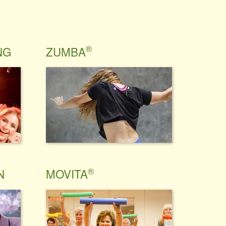
®
NG
ZUMBA
®
N
MOVITA