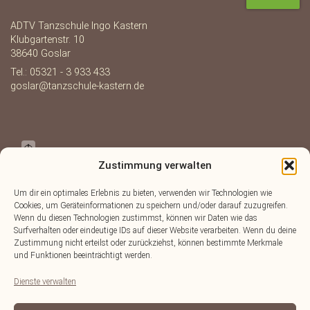
ADTV Tanzschule Ingo Kastern
Klubgartenstr. 10
38640 Goslar
Tel.: 05321 - 3 933 433
goslar@tanzschule-kastern.de
Zustimmung verwalten
Um dir ein optimales Erlebnis zu bieten, verwenden wir Technologien wie
Cookies, um Geräteinformationen zu speichern und/oder darauf zuzugreifen.
Wenn du diesen Technologien zustimmst, können wir Daten wie das
Surfverhalten oder eindeutige IDs auf dieser Website verarbeiten. Wenn du deine
Zustimmung nicht erteilst oder zurückziehst, können bestimmte Merkmale
und Funktionen beeinträchtigt werden.
Dienste verwalten
OpenStreetMap
Lösung von Dr. DSGVO
©
contributors.
·