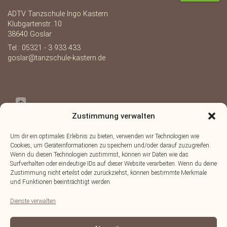
ADTV Tanzschule Ingo Kastern
Klubgartenstr. 10
38640 Goslar
Tel.: 05321 - 3 933 433
goslar@tanzschule-kastern.de
Zustimmung verwalten
Um dir ein optimales Erlebnis zu bieten, verwenden wir Technologien wie
Cookies, um Geräteinformationen zu speichern und/oder darauf zuzugreifen.
Wenn du diesen Technologien zustimmst, können wir Daten wie das
Surfverhalten oder eindeutige IDs auf dieser Website verarbeiten. Wenn du deine
Zustimmung nicht erteilst oder zurückziehst, können bestimmte Merkmale
und Funktionen beeinträchtigt werden.
Dienste verwalten
OpenStreetMap
Lösung von Dr. DSGVO
©
contributors.
·