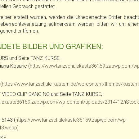
ziellen Gebrauch gestattet.
reiber erstellt wurden, werden die Urheberrechte Dritter beacht
rheberrechtsverletzung aufmerksam werden, bitten wir um ein
mgehend entfernen.
ETE BILDER UND GRAFIKEN:
DKURS und Seite TANZ-KURSE:
iana Kosaric (
https://wwwtanzschulekaste36159.zapwp.com/wp
(
https://www.tanzschule-kastern.de/wp-content/themes/kastern/
EKT VIDEO CLIP DANCING und Seite TANZ-KURSE, :
ulekaste36159.zapwp.com/wp-content/uploads/2014/12/iStock
15143 (
https://wwwtanzschulekaste36159.zapwp.com/wp-
43.webp
)
SE: