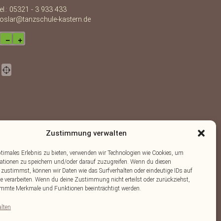
el.: 05321 - 3 933 433
oslar@tanzschule-kastern.de
−
+
Zustimmung verwalten
ptimales Erlebnis zu bieten, verwenden wir Technologien wie Cookies, um
ationen zu speichern und/oder darauf zuzugreifen. Wenn du diesen
OpenStreetMap
Lösung von Dr. DSGVO
 zustimmst, können wir Daten wie das Surfverhalten oder eindeutige IDs auf
©
contributors.
·
te verarbeiten. Wenn du deine Zustimmung nicht erteilst oder zurückziehst,
mmte Merkmale und Funktionen beeinträchtigt werden.
alten