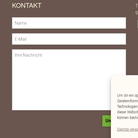
KONTAKT
T
g
Um dir ein o
Geräteinform
Technologien
dieser Websi
können besti
Dienste verw