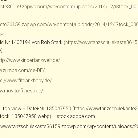
kaste36159.zapwp.com/wp-content/uploads/2014/12/iStock_0
kaste36159.zapwp.com/wp-content/uploads/2014/12/iStock_0
E:
ld Nr 1402194 von Rob Stark (
https://wwwtanzschulekaste361
p
)
ttp://www.kindertanzwelt.de/
ww.zumba.com/de-DE/
ps://www.fitdankbaby.de/
w.movita-fitness.de/
e. top view – Datei-Nr. 135047950 (https://wwwtanzschulekas
tock_135047950.webp) – stock.adobe.com
https://wwwtanzschulekaste36159.zapwp.com/wp-content/uploa