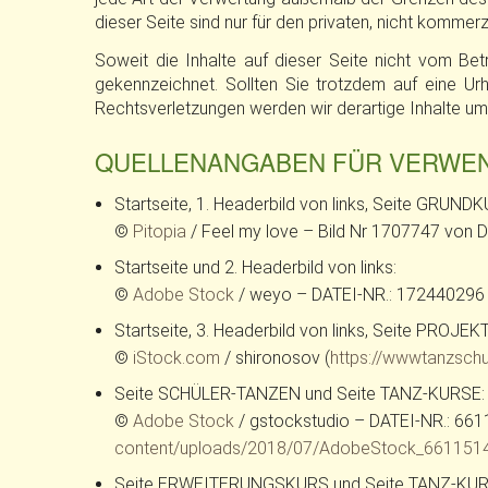
dieser Seite sind nur für den privaten, nicht kommer
Soweit die Inhalte auf dieser Seite nicht vom Bet
gekennzeichnet. Sollten Sie trotzdem auf eine U
Rechtsverletzungen werden wir derartige Inhalte u
QUELLENANGABEN FÜR VERWEND
Startseite, 1. Headerbild von links, Seite GRUN
©
Pitopia
/ Feel my love – Bild Nr 1707747 von D
Startseite und 2. Headerbild von links:
©
Adobe Stock
/ weyo – DATEI-NR.: 172440296 
Startseite, 3. Headerbild von links, Seite PROJ
©
iStock.com
/ shironosov (
https://wwwtanzsch
Seite SCHÜLER-TANZEN und Seite TANZ-KURSE:
©
Adobe Stock
/ gstockstudio – DATEI-NR.: 661
content/uploads/2018/07/AdobeStock_661151
Seite ERWEITERUNGSKURS und Seite TANZ-KUR