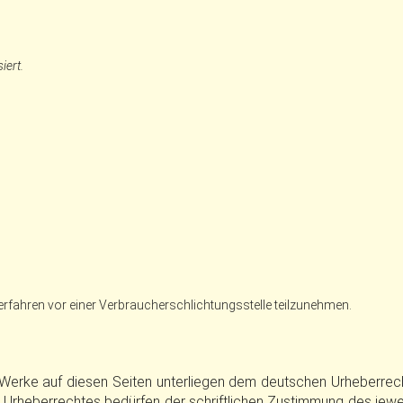
iert.
sverfahren vor einer Verbraucherschlichtungsstelle teilzunehmen.
d Werke auf diesen Seiten unterliegen dem deutschen Urheberrecht
 Urheberrechtes bedürfen der schriftlichen Zustimmung des jewei