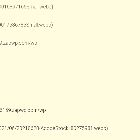
00016897165Small.webp
)
00017586785Small.webp
)
59.zapwp.com/wp-
te36159.zapwp.com/wp-
ds/2021/06/20210628-AdobeStock_80275981.webp) –