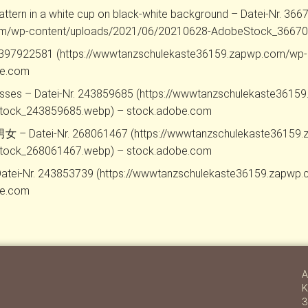
 pattern in a white cup on black-white background – Datei-Nr. 36
com/wp-content/uploads/2021/06/20210628-AdobeStock_36670
i-Nr. 397922581 (https://wwwtanzschulekaste36159.zapwp.com/w
be.com
glasses – Datei-Nr. 243859685 (https://wwwtanzschulekaste361
tock_243859685.webp) – stock.adobe.com
-Nr. 268061467 (https://wwwtanzschulekaste36159.z
tock_268061467.webp) – stock.adobe.com
– Datei-Nr. 243853739 (https://wwwtanzschulekaste36159.zap
be.com
A
K
3