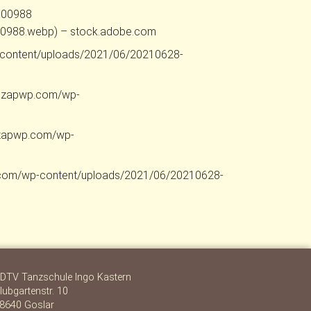
6700988
0988.webp) – stock.adobe.com
p-content/uploads/2021/06/20210628-
59.zapwp.com/wp-
apwp.com/wp-
wp.com/wp-content/uploads/2021/06/20210628-
DTV Tanzschule Ingo Kastern
lubgartenstr. 10
8640 Goslar