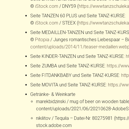
©
iStock.com
/ DNY59 (
https://wwwtanzschule
Seite TANZEN 60 PLUS und Seite TANZ-KURSE:
©
iStock.com
/ STEEX (
https://wwwtanzschule
Seite MEDAILLEN-TANZEN und Seite TANZ-KURS
©
Pitopia
/ Junges romantisches Liebespaar – Bi
content/uploads/2014/11/teaser-medaillen.web
Seite KINDER-TANZEN und Seite TANZ-KURSE:
h
Seite ZUMBA und Seite TANZ-KURSE:
https://w
Seite FITDANKBABY und Seite TANZ-KURSE:
htt
Seite MOVITA und Seite TANZ-KURSE:
https://ww
Getränke- & Weinkarte
marekbidzinski / mug of beer on wooden tabl
content/uploads/2021/06/20210628-AdobeS
nikilitov / Tequila – Datei-Nr. 80275981 (
stock.adobe.com