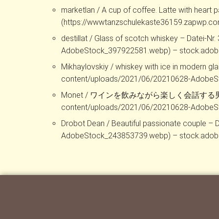
marketlan / A cup of coffee. Latte with heart
(https://wwwtanzschulekaste36159.zapwp.
destillat / Glass of scotch whiskey – Date
AdobeStock_397922581.webp) – stock.ado
Mikhaylovskiy / whiskey with ice in modern 
content/uploads/2021/06/20210628-AdobeS
Monet / ワインを飲みながら楽しく会話する男女 – Datei
content/uploads/2021/06/20210628-AdobeS
Drobot Dean / Beautiful passionate couple 
AdobeStock_243853739.webp) – stock.ado